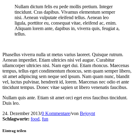
Nullam dictum felis eu pede mollis pretium. Integer
tincidunt. Cras dapibus. Vivamus elementum semper
nisi. Aenean vulputate eleifend tellus. Aenean leo
ligula, porttitor eu, consequat vitae, eleifend ac, enim.
Aliquam lorem ante, dapibus in, viverra quis, feugiat a,
tellus.
Phasellus viverra nulla ut metus varius laoreet. Quisque rutrum.
Aenean imperdiet. Etiam ultricies nisi vel augue. Curabitur
ullamcorper ultricies nisi. Nam eget dui. Etiam rhoncus. Maecenas
tempus, tellus eget condimentum rhoncus, sem quam semper libero,
sit amet adipiscing sem neque sed ipsum. Nam quam nunc, blandit
vel, luctus pulvinar, hendrerit id, lorem. Maecenas nec odio et ante
tincidunt tempus. Donec vitae sapien ut libero venenatis faucibus.
Nullam quis ante. Etiam sit amet orci eget eros faucibus tincidunt.
Duis leo.
24. Dezember 2013
/
0 Kommentare
/
von
Bejoynt
Schlagworte:
food
,
fun
Eintrag teilen