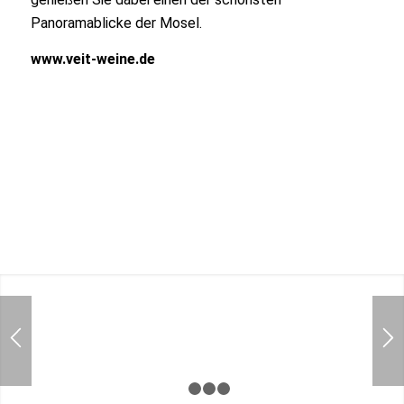
Panoramablicke der Mosel.
www.veit-weine.de
1
2
3
4