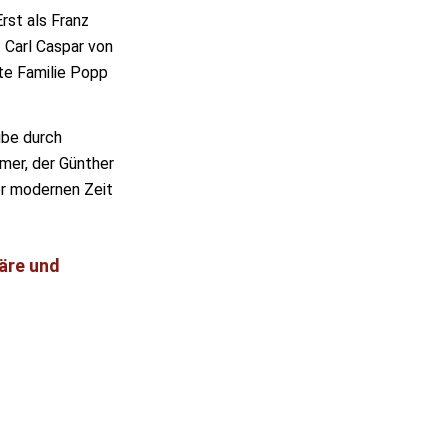
rst als Franz
 Carl Caspar von
te Familie Popp
ube durch
er, der Günther
er modernen Zeit
äre und