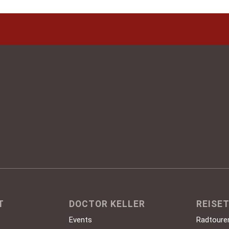
 Charme von Jahrhunderten auf moderne Gegenwart 
Doctor Weinstube
Hebegasse 5, 54470 Bernkastel-Kues
Telefon +49 (0)6531 96 650
info@doctor-weinstube-bernkastel.de
T
DOCTOR KELLER
REISE
Events
Radtoure