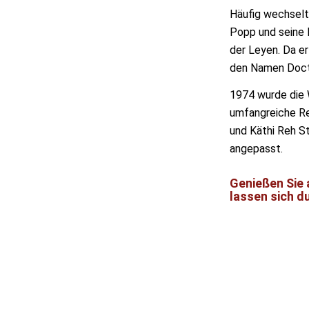
Häufig wechselte
Popp und seine 
der Leyen. Da e
den Namen Doct
1974 wurde die 
umfangreiche Re
und Käthi Reh S
angepasst.
Genießen Sie
lassen sich d